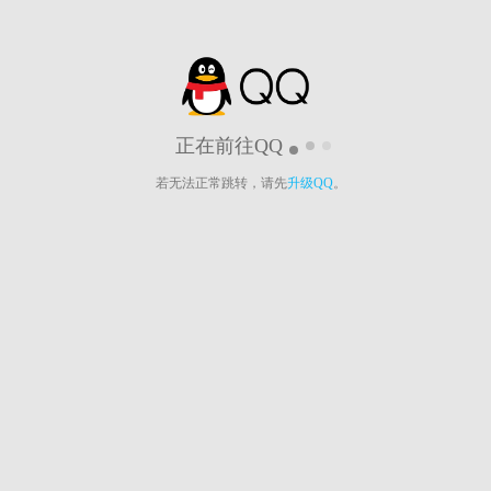
正在前往QQ
若无法正常跳转，请先
升级QQ
。