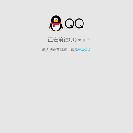
正在前往QQ
若无法正常跳转，请先
升级QQ
。