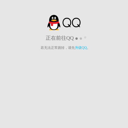
正在前往QQ
若无法正常跳转，请先
升级QQ
。