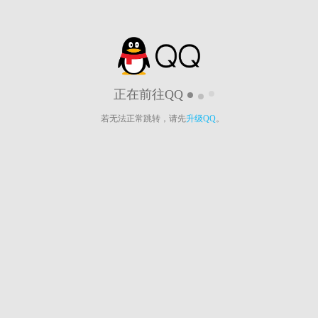
正在前往QQ
若无法正常跳转，请先
升级QQ
。