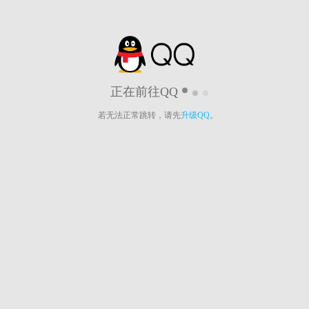
正在前往QQ
若无法正常跳转，请先
升级QQ
。