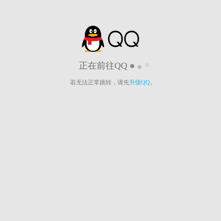
正在前往QQ
若无法正常跳转，请先
升级QQ
。