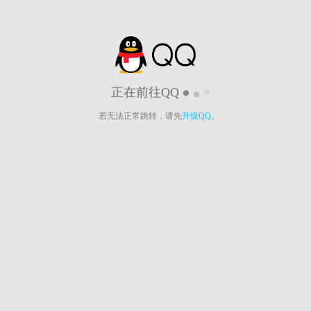
正在前往QQ
若无法正常跳转，请先
升级QQ
。