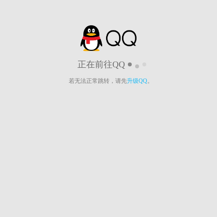
正在前往QQ
若无法正常跳转，请先
升级QQ
。