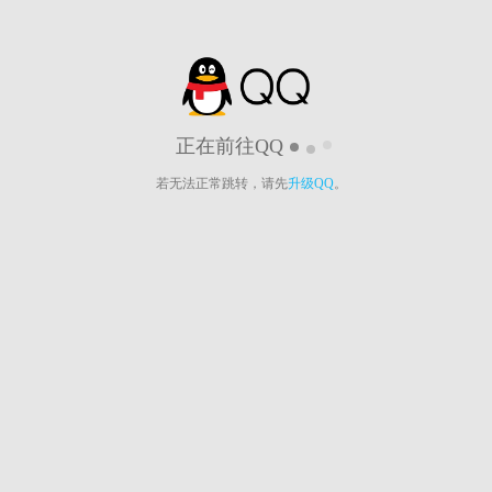
正在前往QQ
若无法正常跳转，请先
升级QQ
。