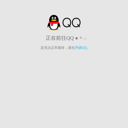
正在前往QQ
若无法正常跳转，请先
升级QQ
。