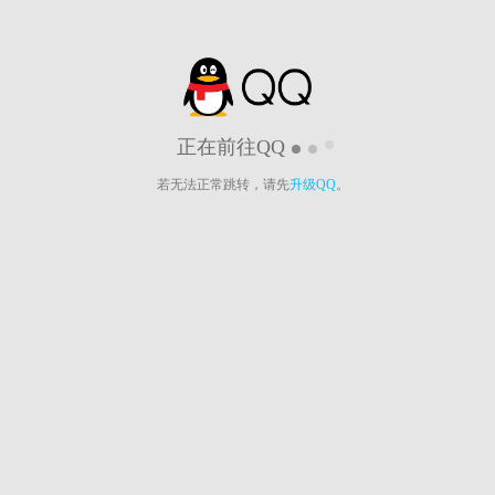
正在前往QQ
若无法正常跳转，请先
升级QQ
。