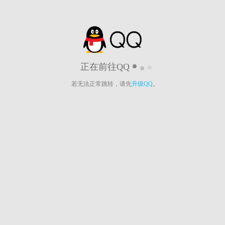
正在前往QQ
若无法正常跳转，请先
升级QQ
。