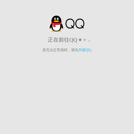
正在前往QQ
若无法正常跳转，请先
升级QQ
。