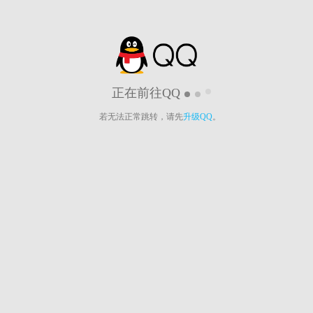
正在前往QQ
若无法正常跳转，请先
升级QQ
。