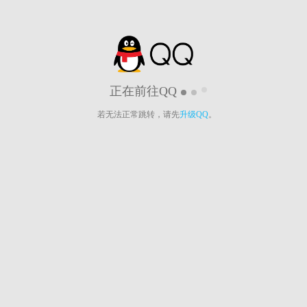
正在前往QQ
若无法正常跳转，请先
升级QQ
。