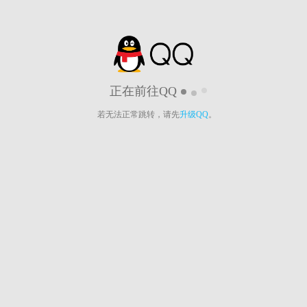
正在前往QQ
若无法正常跳转，请先
升级QQ
。