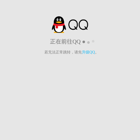
正在前往QQ
若无法正常跳转，请先
升级QQ
。