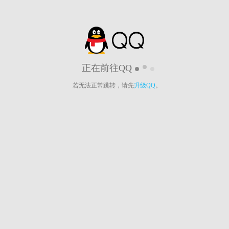
正在前往QQ
若无法正常跳转，请先
升级QQ
。