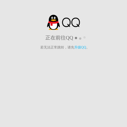
正在前往QQ
若无法正常跳转，请先
升级QQ
。