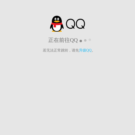
正在前往QQ
若无法正常跳转，请先
升级QQ
。