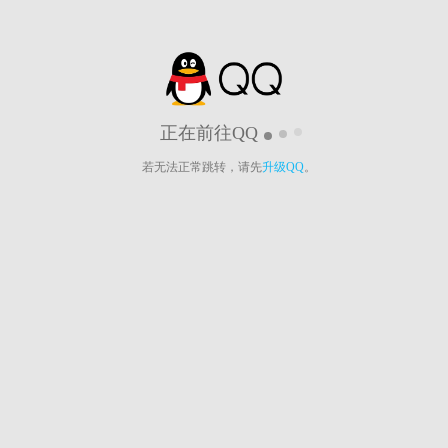
正在前往QQ
若无法正常跳转，请先
升级QQ
。