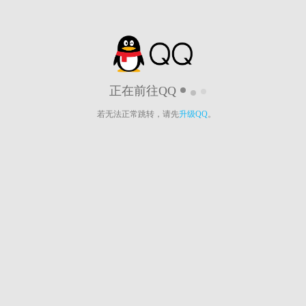
正在前往QQ
若无法正常跳转，请先
升级QQ
。