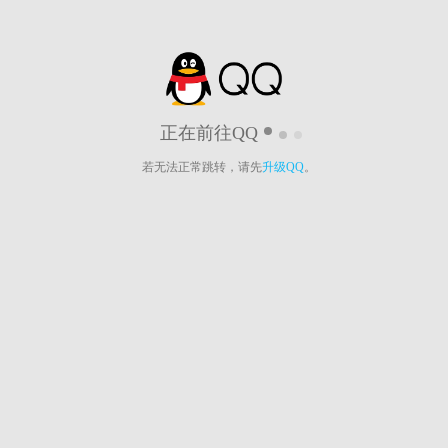
正在前往QQ
若无法正常跳转，请先
升级QQ
。