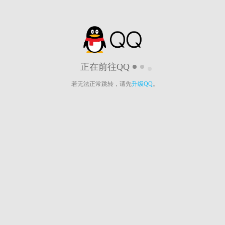
正在前往QQ
若无法正常跳转，请先
升级QQ
。