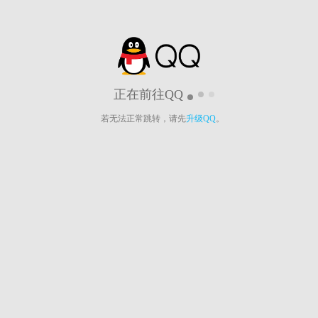
正在前往QQ
若无法正常跳转，请先
升级QQ
。