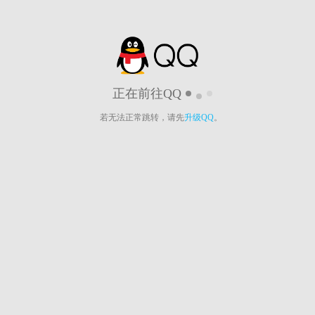
正在前往QQ
若无法正常跳转，请先
升级QQ
。