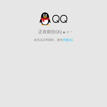
正在前往QQ
若无法正常跳转，请先
升级QQ
。