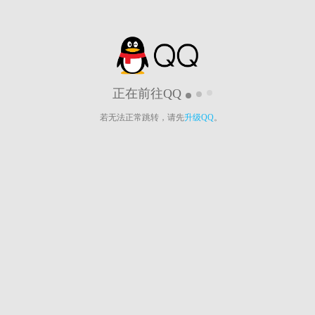
正在前往QQ
若无法正常跳转，请先
升级QQ
。