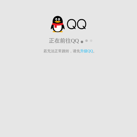
正在前往QQ
若无法正常跳转，请先
升级QQ
。