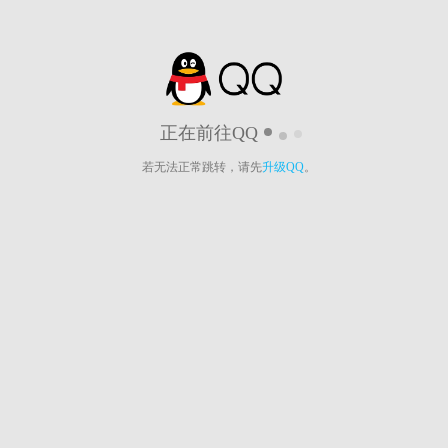
正在前往QQ
若无法正常跳转，请先
升级QQ
。