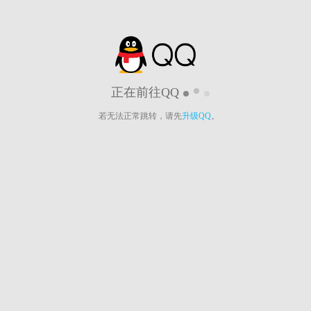
正在前往QQ
若无法正常跳转，请先
升级QQ
。