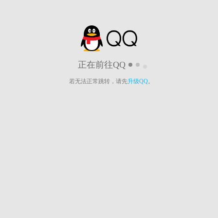
正在前往QQ
若无法正常跳转，请先
升级QQ
。