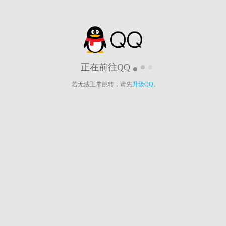
正在前往QQ
若无法正常跳转，请先
升级QQ
。