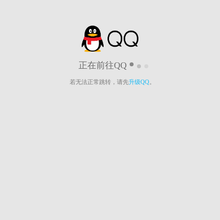
正在前往QQ
若无法正常跳转，请先
升级QQ
。