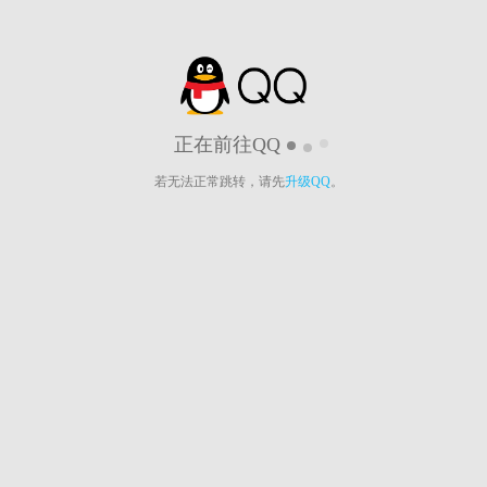
正在前往QQ
若无法正常跳转，请先
升级QQ
。