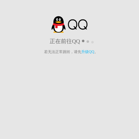
正在前往QQ
若无法正常跳转，请先
升级QQ
。