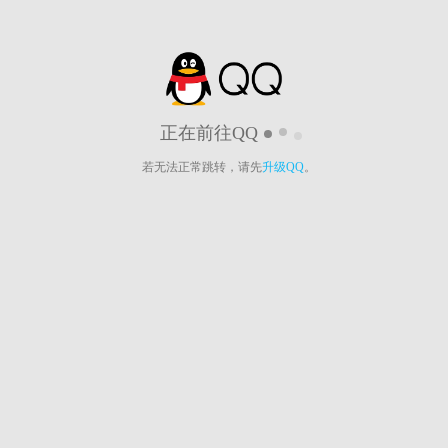
正在前往QQ
若无法正常跳转，请先
升级QQ
。