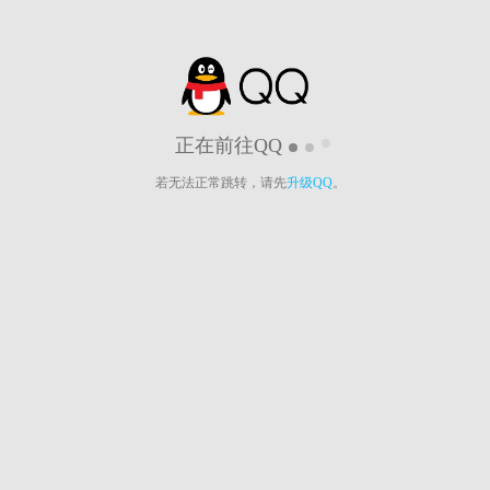
正在前往QQ
若无法正常跳转，请先
升级QQ
。