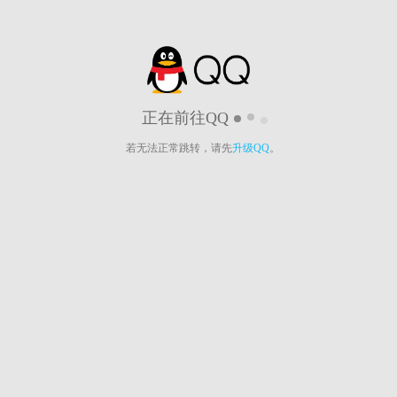
正在前往QQ
若无法正常跳转，请先
升级QQ
。