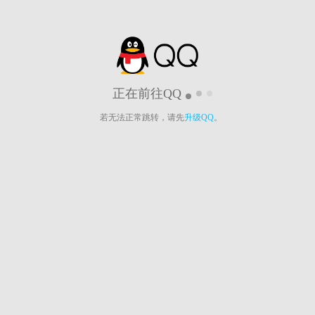
正在前往QQ
若无法正常跳转，请先
升级QQ
。