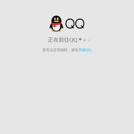
正在前往QQ
若无法正常跳转，请先
升级QQ
。