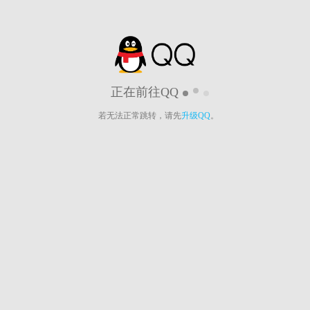
正在前往QQ
若无法正常跳转，请先
升级QQ
。