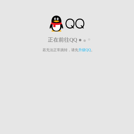
正在前往QQ
若无法正常跳转，请先
升级QQ
。