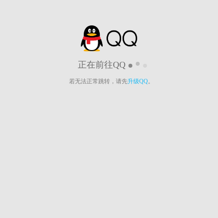
正在前往QQ
若无法正常跳转，请先
升级QQ
。