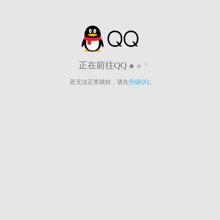
正在前往QQ
若无法正常跳转，请先
升级QQ
。