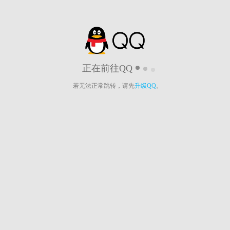
正在前往QQ
若无法正常跳转，请先
升级QQ
。