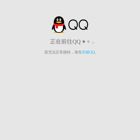
正在前往QQ
若无法正常跳转，请先
升级QQ
。