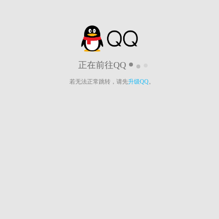
正在前往QQ
若无法正常跳转，请先
升级QQ
。