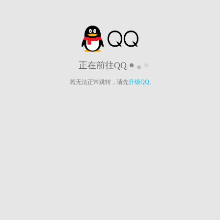
正在前往QQ
若无法正常跳转，请先
升级QQ
。