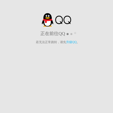
正在前往QQ
若无法正常跳转，请先
升级QQ
。